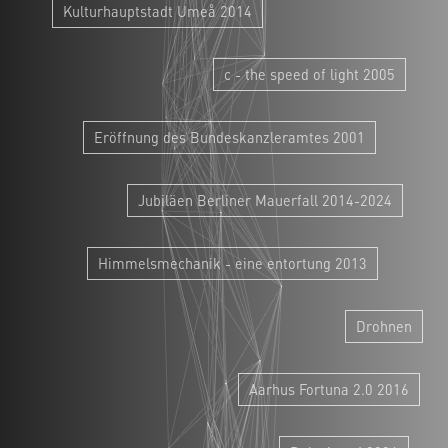
Kulturhauptstadt Umeå 2014
c - the speed of light 2005
Eröffnung des Bundeskanzleramtes 2001
Jubiläen Berliner Mauerfall 2014-2024
Himmelsmechanik - eine entortung 2013
Drohnen
Aarhus Fortuna 2.0 2016