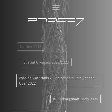
projekte
über uns
team
Neither 2012
booking
kontakt
Special Olympics 2022/2023
chasing waterfalls - Eine Artificial Intelligence
Oper 2022
DE
EN
Kulturhaupstadt Bodø 2024